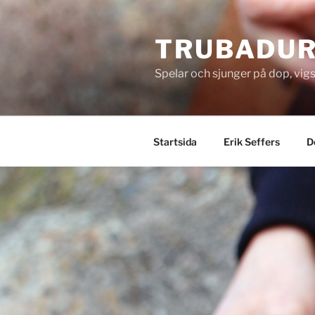
Skip
to
TRUBADUR
content
Spelar och sjunger på dop, vigs
Startsida
Erik Seffers
D