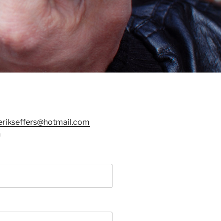
erikseffers@hotmail.com
n